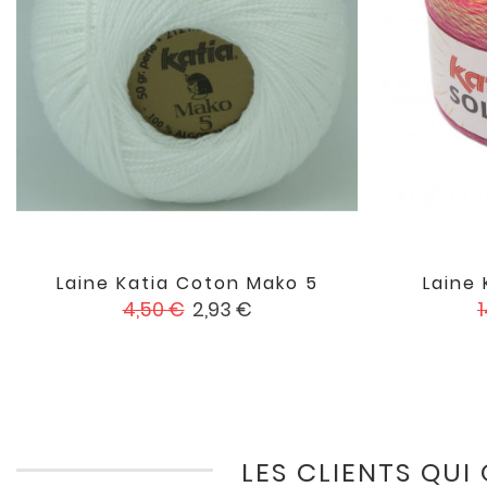
Laine Katia Coton Mako 5
Laine 

favorite
Prix
Prix
P
4,50 €
2,93 €
1
de
base
LES CLIENTS QUI