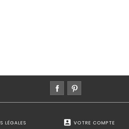
Facebook
Pinterest
account_box
S LÉGALES
VOTRE COMPTE