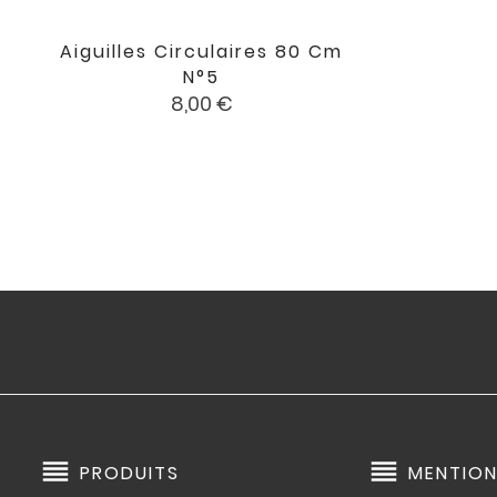
Aiguilles Circulaires 80 Cm

favorite
N°5
Prix
8,00 €
reorder
reorder
PRODUITS
MENTION