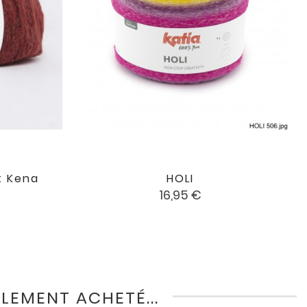
t Kena
HOLI

favorite
favorite
Prix
16,95 €
LEMENT ACHETÉ...