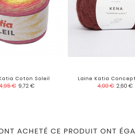
Katia Coton Soleil
Laine Katia Concep


favorite
rix
Prix
Prix
Prix
4,95 €
9,72 €
4,00 €
2,60 €
de
de
base
base
 ONT ACHETÉ CE PRODUIT ONT ÉGA