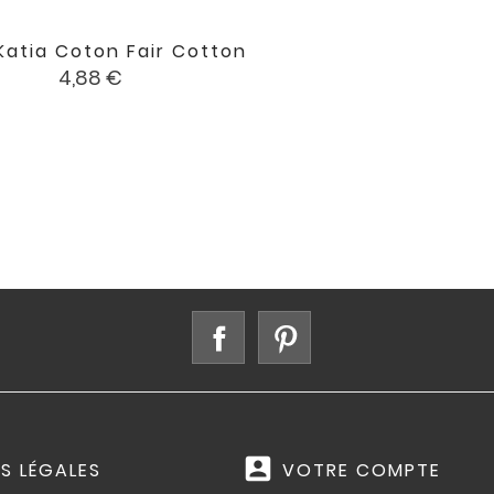
Katia Coton Fair Cotton

favorite
Prix
4,88 €
Facebook
Pinterest
account_box
S LÉGALES
VOTRE COMPTE