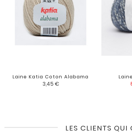
Laine Katia Coton Alabama
Lain

favorite
Prix
P
3,45 €
LES CLIENTS QUI