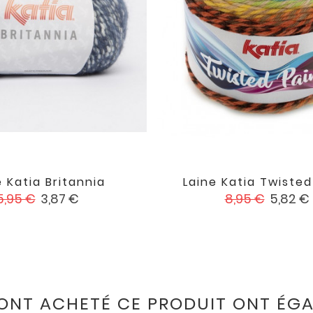
e Katia Britannia
Laine Katia Twisted


favorite
rix
Prix
Prix
Prix
5,95 €
3,87 €
8,95 €
5,82 €
de
de
base
base
 ONT ACHETÉ CE PRODUIT ONT ÉGA