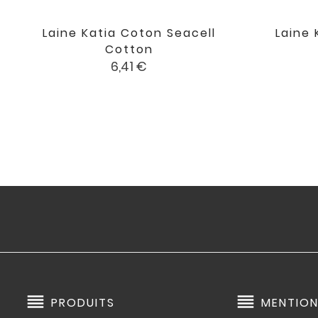
Laine Katia Coton Seacell
Laine 

favorite
Cotton
Prix
6,41 €
reorder
reorder
PRODUITS
MENTION