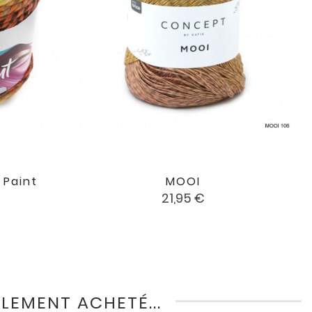
 Paint
MOOI

favorite
favorite
Prix
21,95 €
LEMENT ACHETÉ...