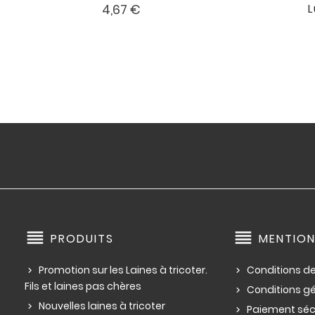

favorite
Prix
4,67 €
reorder
reorder
PRODUITS
MENTION
Promotion sur les Laines à tricoter.
Conditions de
Fils et laines pas chères
Conditions g
Nouvelles laines à tricoter
Paiement séc