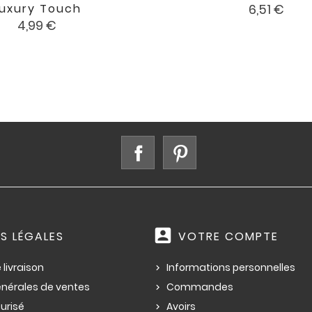


favorite
Prix
Luxury Touch
6,51 €
Prix
4,99 €
Facebook
Pinterest
account_box
S LÉGALES
VOTRE COMPTE
 livraison
Informations personnelles
énérales de ventes
Commandes
urisé
Avoirs