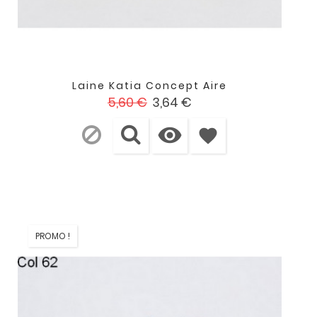
Laine Katia Concept Aire
Prix
Prix
5,60 €
3,64 €
de

base
favorite
PROMO !