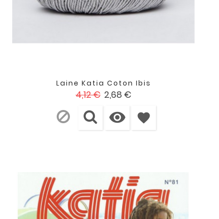
Laine Katia Coton Ibis
Prix
Prix
4,12 €
2,68 €
de

base
favorite