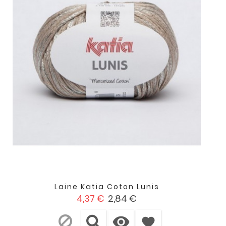
Laine Katia Coton Lunis
Prix
Prix
4,37 €
2,84 €
de

base
favorite