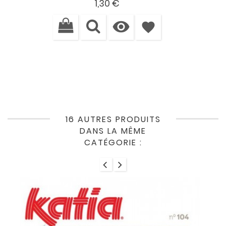
Prix
1,30 €

favorite
16 AUTRES PRODUITS
DANS LA MÊME
CATÉGORIE :