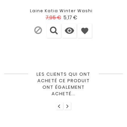
Laine Katia Winter Washi
Prix
Prix
7,95 €
5,17 €
de

base
favorite
LES CLIENTS QUI ONT
ACHETÉ CE PRODUIT
ONT ÉGALEMENT
ACHETÉ...