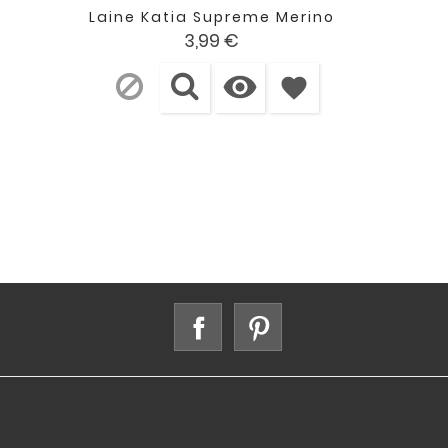
Laine Katia Supreme Merino
Prix
3,99 €

favorite
Facebook
Pinterest