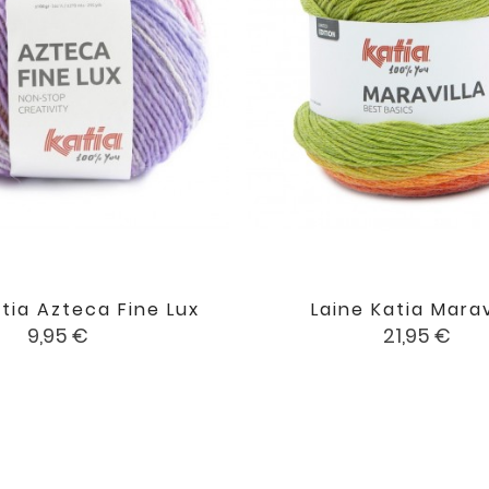
atia Azteca Fine Lux
Laine Katia Marav


favorite
Prix
Prix
9,95 €
21,95 €