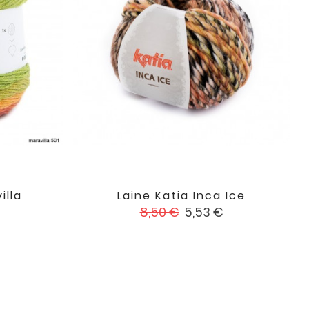
illa
Laine Katia Inca Ice

favorite
favorite
Prix
Prix
8,50 €
5,53 €
de
base