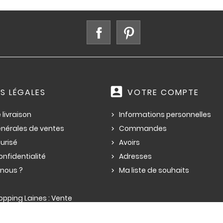
Facebook
Pinterest
account_box
S LÉGALES
VOTRE COMPTE
 livraison
Informations personnelles
énérales de ventes
Commandes
urisé
Avoirs
onfidentialité
Adresses
nous ?
Ma liste de souhaits
pping Laines : Vente
ne à tricoter