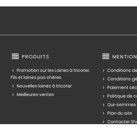
reorder
reorder
PRODUITS
MENTION
Promotion sur les Laines à tricoter.
Conditions de
Fils et laines pas chères
Conditions g
Nouvelles laines à tricoter
Paiement séc
Meilleures ventes
Politique de c
Qui-sommes 
Plan du site
Contacter Sho
de pelotes de lai