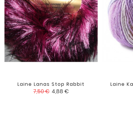
Laine Lanas Stop Rabbit
Laine K

favorite
Prix
Prix
7,50 €
4,88 €
de
base