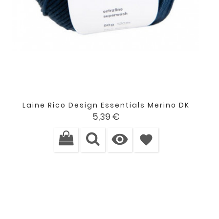
Laine Rico Design Essentials Merino DK
Prix
5,39 €

favorite