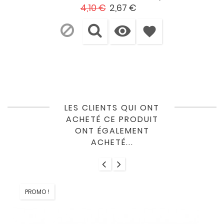
Prix
Prix
4,10 €
2,67 €
de

base
favorite
LES CLIENTS QUI ONT
ACHETÉ CE PRODUIT
ONT ÉGALEMENT
ACHETÉ...
PROMO !