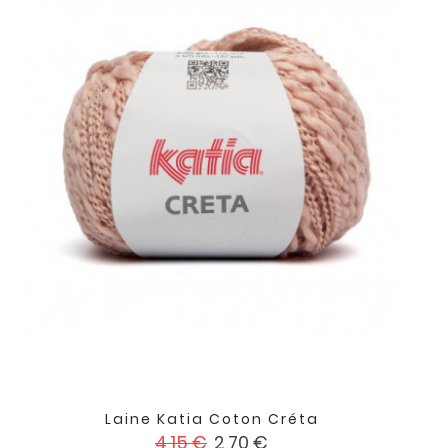
Laine Katia Coton Créta
Prix
Prix
4,15 €
2,70 €