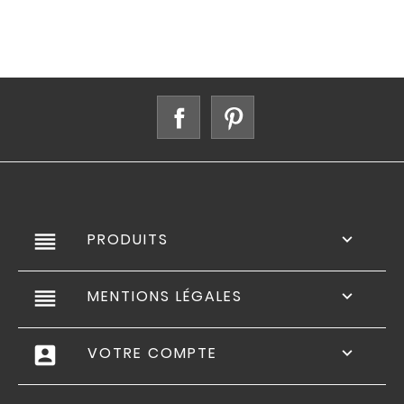
Facebook
Pinterest
reorder
PRODUITS

reorder
MENTIONS LÉGALES

account_box
VOTRE COMPTE
