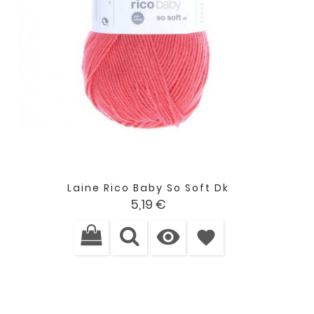
Laine Rico Baby So Soft Dk
Prix
5,19 €

favorite