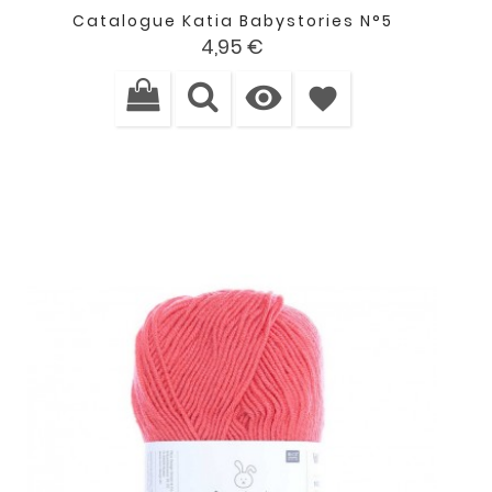
Catalogue Katia Babystories N°5
Prix
4,95 €

favorite