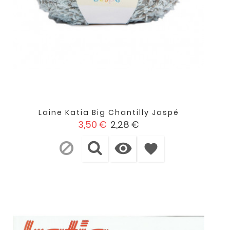
Laine Katia Big Chantilly Jaspé
Prix
Prix
3,50 €
2,28 €
de

base
favorite