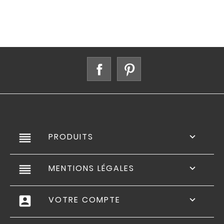
Facebook
Pinterest
reorder
PRODUITS

reorder
MENTIONS LÉGALES

account_box
VOTRE COMPTE
