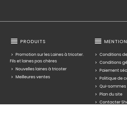
reorder
reorder
PRODUITS
MENTION
Promotion sur les Laines à tricoter.
Conditions de
Fils et laines pas chères
Conditions g
Nouvelles laines à tricoter
Paiement séc
Meilleures ventes
Politique de c
Qui-sommes 
Plan du site
Contacter Sho
de pelotes de lai