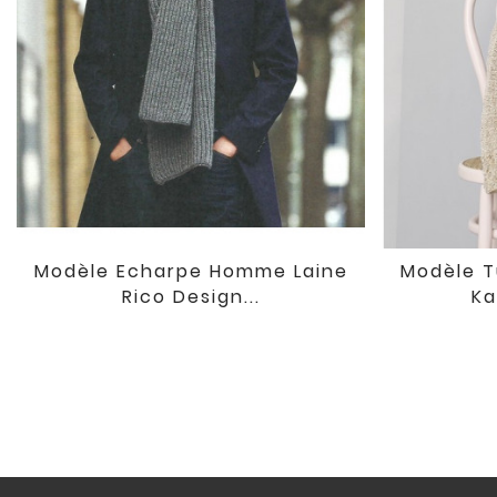
Modèle Echarpe Homme Laine
Modèle T

favorite
Rico Design...
Ka