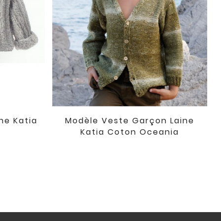
ne Katia
Modèle Veste Garçon Laine

favorite
favorite
Katia Coton Oceania