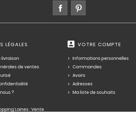
Facebook
Pinterest
account_box
S LÉGALES
VOTRE COMPTE
 livraison
Informations personnelles
énérales de ventes
Commandes
urisé
Avoirs
onfidentialité
Adresses
nous ?
Ma liste de souhaits
pping Laines : Vente
ne à tricoter