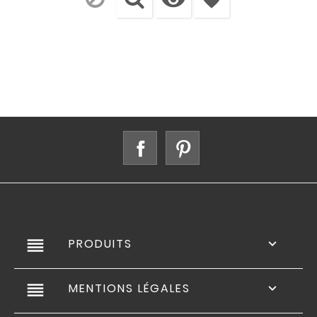
Facebook
Pinterest
reorder
PRODUITS

reorder
MENTIONS LÉGALES
