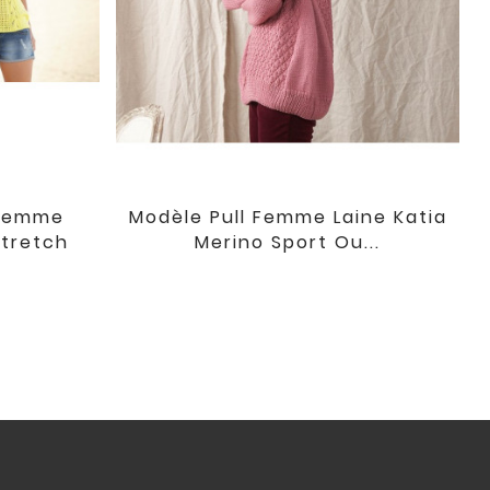
 Femme
Modèle Pull Femme Laine Katia

favorite
favorite
Stretch
Merino Sport Ou...