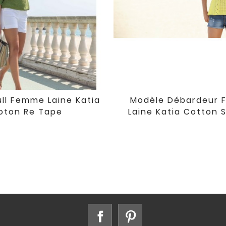
ll Femme Laine Katia
Modèle Débardeur


favorite
oton Re Tape
Laine Katia Cotton 
Facebook
Pinterest