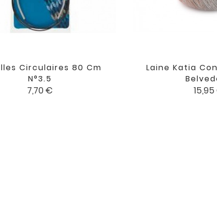
illes Circulaires 80 Cm
Laine Katia Co

favorite
N°3.5
Belved
Prix
Prix
7,70 €
15,95