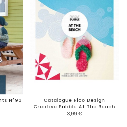
nts N°95
Catalogue Rico Design

favorite
favorite
Creative Bubble At The Beach
Prix
3,99 €