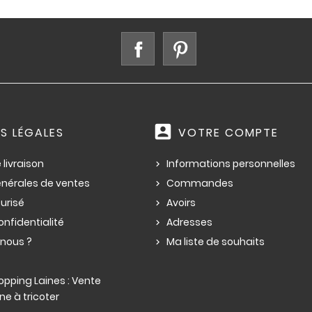
Facebook
Pinterest
account_box
S LÉGALES
VOTRE COMPTE
 livraison
Informations personnelles
énérales de ventes
Commandes
urisé
Avoirs
onfidentialité
Adresses
nous ?
Ma liste de souhaits
pping Laines : Vente
ne à tricoter