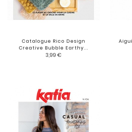
Catalogue Rico Design
Aigu

favorite
Creative Bubble Earthy...
Prix
3,99 €