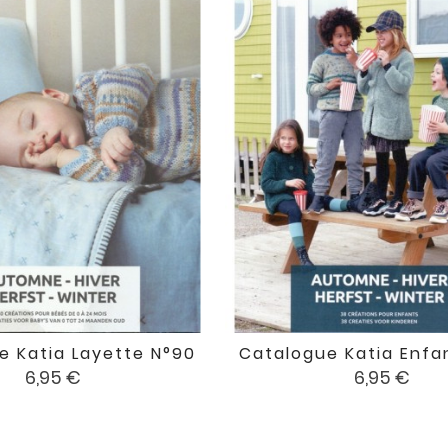
e Katia Layette N°90
Catalogue Katia Enfa


favorite
Prix
Prix
6,95 €
6,95 €