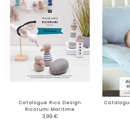
Catalogue Rico Design
Catalogu

favorite
Ricorumi Maritime
Prix
3,99 €