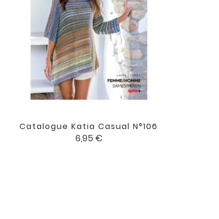
Catalogue Katia Casual N°106

favorite
Prix
6,95 €